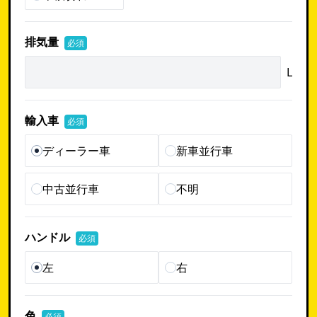
排気量
必須
L
輸入車
必須
ディーラー車
新車並行車
中古並行車
不明
ハンドル
必須
左
右
色
必須