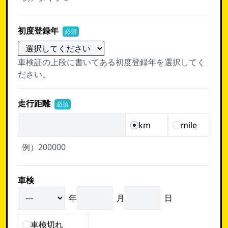
初度登録年
必須
車検証の上段に書いてある初度登録年を選択してく
ださい。
走行距離
必須
km
mile
例）200000
車検
年
月
日
車検切れ