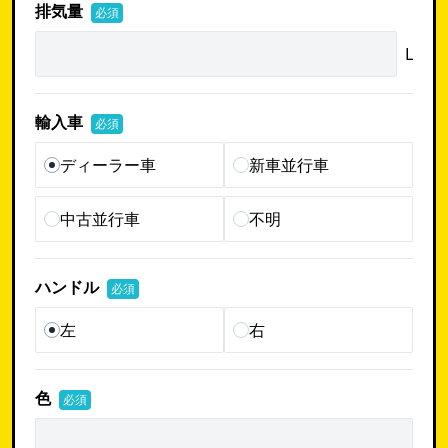
排気量
必須
L
輸入車
必須
ディーラー車
新車並行車
中古並行車
不明
ハンドル
必須
左
右
色
必須