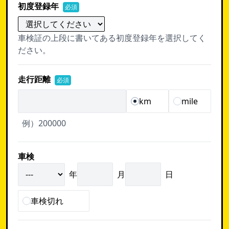
初度登録年
必須
車検証の上段に書いてある初度登録年を選択してく
ださい。
走行距離
必須
km
mile
例）200000
車検
年
月
日
車検切れ